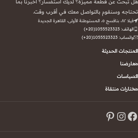
هل تبحث عن قطعة مميزة؟ لديك استفسار؟ أخبرنا بما
تحتاجه وسنقوم بالتواصل معك في أقرب وقت.
فيلا ٨٢، بنافسج ٥، المستوطنة الأولى، القاهرة الجديدة
الهاتف: 1055523323(20+)
واتساب: 1055523323(20+)
المنتجات الحديثة
معارضنا
السياسات
مختارات منتقاة