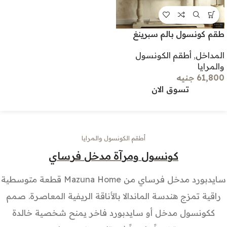
طقم كونسول بالم سبرينغ
المداخل
,
أطقم الكونسول
والمرايا
61,800 جنيه
تسوق الان
أطقم الكونسول والمرايا
كونسول ومرآة مدخل فرساي
سايدبورد مدخل فرساي من Mazuna Home قطعة متوسطية
راقية تمزج هندسة الماندالا بالأناقة الريفية المعاصرة. صمم
ككونسول مدخل أو سايدبورد فاخر يمنح شخصية خالدة