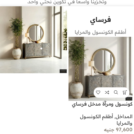
وتخزيناً واسعاً في تكوين نحتي واحد.
فرساي
أطقم الكونسول والمرايا
كونسول ومرآة مدخل فرساي
المداخل
,
أطقم الكونسول
والمرايا
97,600 جنيه