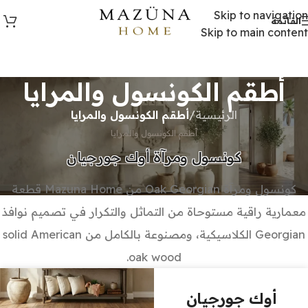
Skip to navigation
القائمة
Skip to main content
أطقم الكونسول والمرايا
الرئيسية
/
أطقم الكونسول والمرايا
أطقم الكونسول والمرايا
كونسول ومرآة أوك جورجيان
كونسول ومرآة Oak Georgian من Mazuna Home قطعة
معمارية راقية مستوحاة من التماثل والتكرار في تصميم نوافذ
Georgian الكلاسيكية، ومصنوعة بالكامل من solid American
oak wood.
أوك جورجيان