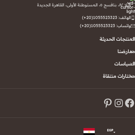
فيلا ٨٢، بنافسج ٥، المستوطنة الأولى، القاهرة الجديدة
الهاتف: 1055523323(20+)
واتساب: 1055523323(20+)
المنتجات الحديثة
معارضنا
السياسات
مختارات منتقاة
EGP