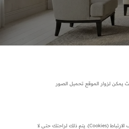
ت على الموقع، نقوم بجمع البيانات الظاهرة داخل نموذج التعليق، بالإضافة إلى عنوان الـ IP الخاص بالزائر وبيانات المتصفح للمساعدة في
(Hash) من عنوان بريدك الإلكتروني وإرسالها إلى خدمة Gravatar للتحقق مما إذا كنت تستخدمها. يمكنك الاطلاع على
لى الموقع، يُفضل تجنب رفع الصور التي تحتوي على بيانات الموقع الجغرافي المضمنة (EXIF GPS)، حيث يمكن لزوار الموقع تحميل الصور
إذا قمت بترك تعليق على موقعنا، يمكنك اختيار حفظ اسمك وعنوان بريدك الإلكتروني وموقعك الإلكتروني داخل ملفات تعريف الارتباط (Cookies). يتم ذلك لراحتك حتى لا