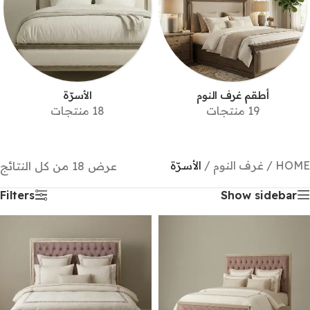
أطقم غرف النوم
الأسرّة
19 منتجات
18 منتجات
HOME
/
غرف النوم
/
الأسرّة
عرض ⁦18⁩ من كل النتائج
Filters
Show sidebar