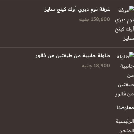
غرفة نوم ديزي أوك كينج سايز
158,600 جنيه
طاولة جانبية من طبقتين من فالور
18,900 جنيه
معارضنا
الرئيسية
المتجر