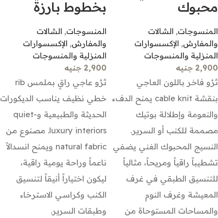
محبوك
بخطوط بارزة
المنسوجات
,
الشالات
المنسوجات
,
الشالات
والمفارش
,
الإكسسوارات
والمفارش
,
الإكسسوارات
المنزلية والمنسوجات
المنزلية والمنسوجات
2,900 جنيه
2,900 جنيه
ثرُو فاخر باللون العاجي
ثرُو عاجي راقٍ بملمس rib
بنقشة cable knit يمنح الدفء
خطي نظيف يناسب الديكورات
والنعومة وإطلالة بوتيك
الحديثة والطبيعية وquiet-
مصممة للكنب أو السرير.
luxury interiors. مصنوع من
النسيج المحبوك الغني يضفي
natural fabric ويمنح انسدالاً
تشطيباً راقياً ومريحاً، مثالياً
ناعماً وراحة يومية راقية،
للتنسيق الطبقي في غرف
ليكون اختياراً أنيقاً لتنسيق
المعيشة وغرف النوم
الكنب وكراسي الاسترخاء
والمساحات المستوحاة من
وطبقات السرير.