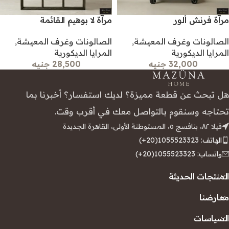
مرآة فرنش ألور
مرآة لا بوهيم القائمة
الصالونات وغرف المعيشة
,
الصالونات وغرف المعيشة
,
المرايا الديكورية
المرايا الديكورية
32,000 جنيه
28,500 جنيه
هل تبحث عن قطعة مميزة؟ لديك استفسار؟ أخبرنا بما
تحتاجه وسنقوم بالتواصل معك في أقرب وقت.
فيلا ٨٢، بنافسج ٥، المستوطنة الأولى، القاهرة الجديدة
الهاتف: 1055523323(20+)
واتساب: 1055523323(20+)
المنتجات الحديثة
معارضنا
السياسات