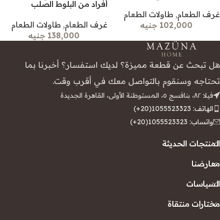
أفراد من البلوط الصلب
غرف الطعام
,
طاولات الطعام
غرف الطعام
,
طاولات الطعام
102,000 جنيه
138,000 جنيه
هل تبحث عن قطعة مميزة؟ لديك استفسار؟ أخبرنا بما
تحتاجه وسنقوم بالتواصل معك في أقرب وقت.
فيلا ٨٢، بنافسج ٥، المستوطنة الأولى، القاهرة الجديدة
الهاتف: 1055523323(20+)
واتساب: 1055523323(20+)
المنتجات الحديثة
معارضنا
السياسات
مختارات منتقاة