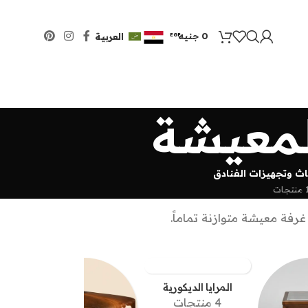
0 جنيه
العربية
EGP
USD
لمعيشة
اث وتجهيزات الفنادق
ات
رفة معيشة متوازنة تماماً.
المرايا الديكورية
4 منتجات