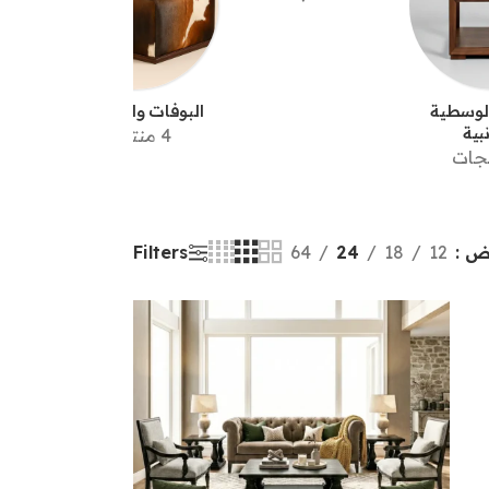
الوسطية
البوفات والعثمانيات
وح
بية
وال
4 منتجات
ض
12
18
24
64
Filters