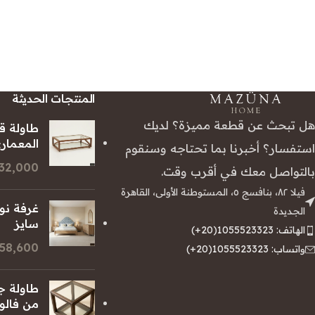
المنتجات الحديثة
هل تبحث عن قطعة مميزة؟ لديك
طاولة ق
المعمار
استفسار؟ أخبرنا بما تحتاجه وسنقوم
32,000 جنيه
بالتواصل معك في أقرب وقت.
فيلا ٨٢، بنافسج ٥، المستوطنة الأولى، القاهرة
غرفة نو
الجديدة
سايز
الهاتف: 1055523323(20+)
158,600 جني
واتساب: 1055523323(20+)
طاولة ج
من فالو