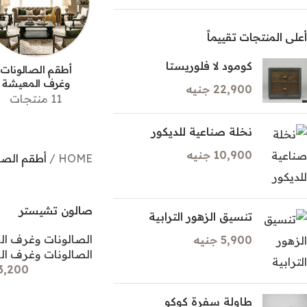
أعلى المنتجات تقييماً
كومود لا فلوريستا
أطقم الصالونات
وغرف المعيشة
22,900 جنيه
11 منتجات
نخلة صناعية للديكور
أطقم الكونسول والمرايا
10,900 جنيه
HOME
/
أطقم الصا
الكونسول
الكونسول
صالون تشيستر
تنسيق الزهور الترابية
مرايا المداخل
الصالونات وغرف ا
5,900 جنيه
خزائن الأحذية
الصالونات وغرف ا
153,200 
طاولة سفرة كوكو