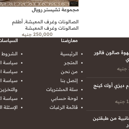
مجموعة تشيستر رويال
الصالونات وغرف المعيشة
,
أطقم
الصالونات وغرف المعيشة
250,000 جنيه
معارضنا
السياسات
هوة صالون فالور
الرئيسية
الشروط و
ي
المتجر
سياسة ا
من نحن
سياسة اخت
إتصل بنا
سياسة ال
م ديزي أوك كينج
سلة المشتريات
والتخزين
لوحة حسابي
سياسة ال
ه
قائمة الرغبات
الإسئلة ا
انبية من طبقتين
ر