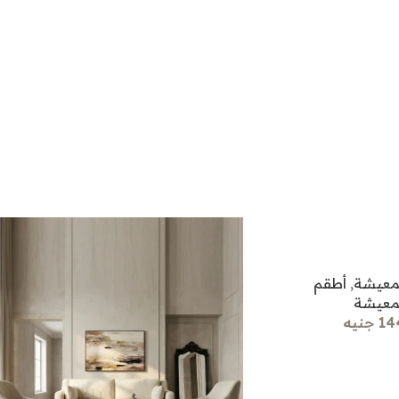
لمعيشة
,
أطقم
لمعيشة
جنيه