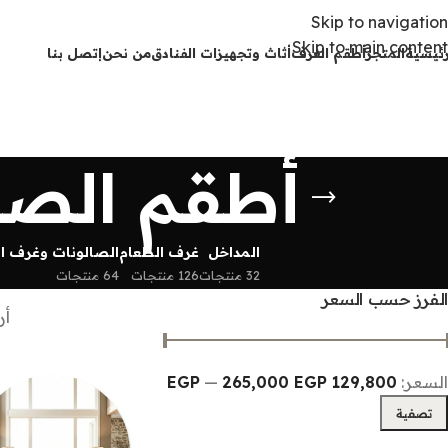
Skip to navigation
Skip to main content
رئيسية
المتجر
أطقم الغرف
أثاث وتجهيزات الفنادق
من نحن
إتصل بنا
أطقم الصا
المداخل
غرف الطعام
الصالونات وغرف ا
32 منتجات
126 منتجات
64 منتجات
الفرز حسب السعر
أر
السعر:
129,800 EGP
265,000 EGP
—
تصفية